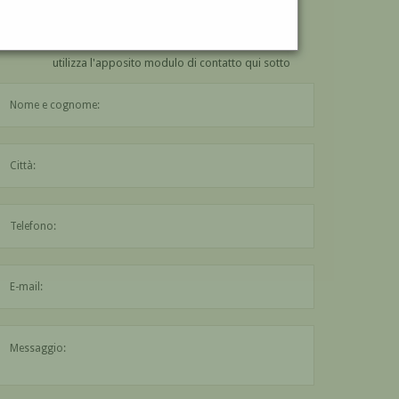
VUOI
COMPRARE
UN'OPERA DI HUGO ADAMI?
utilizza l'apposito modulo di contatto qui sotto
Il nome è obbligatorio
La città è obbligatoria
L'indirizzo mail non è valido
Il messaggio è obbligatorio