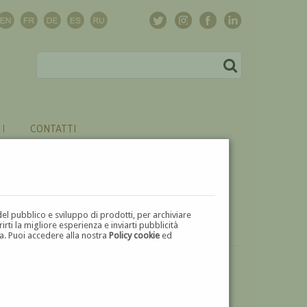
CONTATTI
del pubblico e sviluppo di prodotti, per archiviare
ti la migliore esperienza e inviarti pubblicità
zza. Puoi accedere alla nostra
Policy cookie
ed
VUOI
VENDERE
UN'OPERA DI HUGO ADAMI?