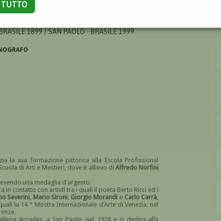
A TUTTO
BRASILE 1899 / SAN PAOLO - BRASILE 1999
ENOGRAFO
zia la sua formazione pittorica alla
Escola Profissional
Scuola di Arti e Mestieri, dove è allievo di
Alfredo Norfini
ricevendo una medaglia d'argento.
 in contatto con artisti tra i quali il poeta Berto Ricci ed i
no Severini
,
Mario Sironi
,
Giorgio Morandi
e
Carlo Carrà
,
 quali la 14 ° Mostra Internazionale d'Arte di Venezia, nel
renze.
alleria Arcades, a San Paolo, nel 1928 e si dedica alla