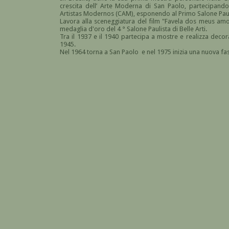
crescita dell’ Arte Moderna di San Paolo, partecipand
Artistas Modernos (CAM), esponendo al Primo Salone Paulis
Lavora alla sceneggiatura del film "Favela dos meus amo
medaglia d'oro del 4 ° Salone Paulista di Belle Arti.
Tra il 1937 e il 1940 partecipa a mostre e realizza deco
1945.
Nel 1964 torna a San Paolo e nel 1975 inizia una nuova fas