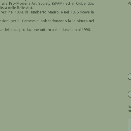
o alla Pro-Modern Art Society (SPAM) ed al Clube dos
P
ta delle Belle Arti.
res" nel 1934, di Humberto Mauro, e nel 1936 riceve la
razioni per il Carnevale, abbandonando la la pittura nel
e della sua produzione pittorica che dura fino al 1996.
nu
m