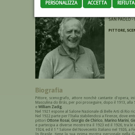
PERSONALIZZA
ACCETTA
RIFIUT
ADAMI HUGO
SAN PAOLO - 
PITTORE, SC
Biografia
Pittore, scenografo, attore nonchè cantante d'opera, ini
Masculina do Brás
, per poi proseguire, dopo il 1913, alla 
e
William Zadig
.
Nel 1921 espone al Salone Nazionale di Belle Arti di Rio 
Nel 1922 parte per l'Italia stabilendosi a Firenze, dove entra
pittori
Ottone Rosai
,
Giorgio de Chirico
,
Marino Marini
,
Gi
e partecipa a diverse mostre tra il 1923 ed il 1926, tra le
1924, ed il 1 ° Salone del Novecento Italiano nel 1926, a Fi
In Brasile, tiene la sua prima mostra personale nella G