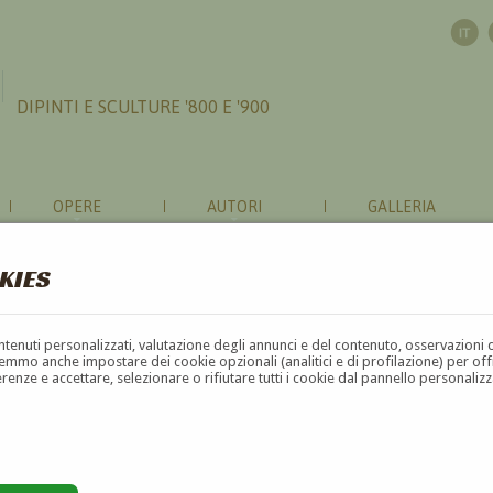
DIPINTI E SCULTURE '800 E '900
OPERE
AUTORI
GALLERIA
KIES
contenuti personalizzati, valutazione degli annunci e del contenuto, osservazioni 
mmo anche impostare dei cookie opzionali (analitici e di profilazione) per offrir
erenze e accettare, selezionare o rifiutare tutti i cookie dal pannello personali