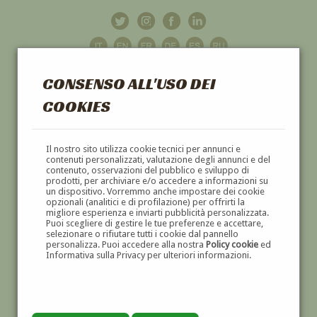
CONSENSO ALL'USO DEI
COOKIES
GALLERIA
D'ARTE
Il nostro sito utilizza cookie tecnici per annunci e
contenuti personalizzati, valutazione degli annunci e del
contenuto, osservazioni del pubblico e sviluppo di
DIPINTI E SCULTURE '800 E '900
prodotti, per archiviare e/o accedere a informazioni su
un dispositivo. Vorremmo anche impostare dei cookie
opzionali (analitici e di profilazione) per offrirti la
migliore esperienza e inviarti pubblicità personalizzata.
Puoi scegliere di gestire le tue preferenze e accettare,
selezionare o rifiutare tutti i cookie dal pannello
personalizza. Puoi accedere alla nostra
Policy cookie
ed
Informativa sulla Privacy per ulteriori informazioni.