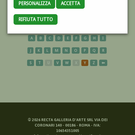
PERSONALIZZA
ACCETTA
ZUFOLO
RIFIUTA TUTTO
A
B
C
D
E
F
G
H
I
J
K
L
M
N
O
P
Q
R
S
T
U
V
W
X
Y
Z
⬅
©
2026
RECTA GALLERIA D'ARTE SRL VIA DEI
CORONARI 140 - 00186 - ROMA - IVA:
10654351005