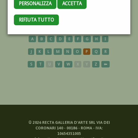
PERSONALIZZA
ACCETTA
VOLTO
RIFIUTA TUTTO
A
B
C
D
E
F
G
H
I
J
K
L
M
N
O
P
Q
R
S
T
U
V
W
X
Y
Z
⬅
©
2026
RECTA GALLERIA D'ARTE SRL VIA DEI
CORONARI 140 - 00186 - ROMA - IVA:
10654351005