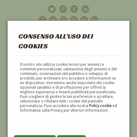
CONSENSO ALL'USO DEI
COOKIES
GALLERIA
D'ARTE
Il nostro sito utilizza cookie tecnici per annunci e
contenuti personalizzati, valutazione degli annunci e del
contenuto, osservazioni del pubblico e sviluppo di
DIPINTI E SCULTURE '800 E '900
prodotti, per archiviare e/o accedere a informazioni su
un dispositivo. Vorremmo anche impostare dei cookie
opzionali (analitici e di profilazione) per offrirti la
migliore esperienza e inviarti pubblicità personalizzata.
Puoi scegliere di gestire le tue preferenze e accettare,
selezionare o rifiutare tutti i cookie dal pannello
personalizza. Puoi accedere alla nostra
Policy cookie
ed
Informativa sulla Privacy per ulteriori informazioni.