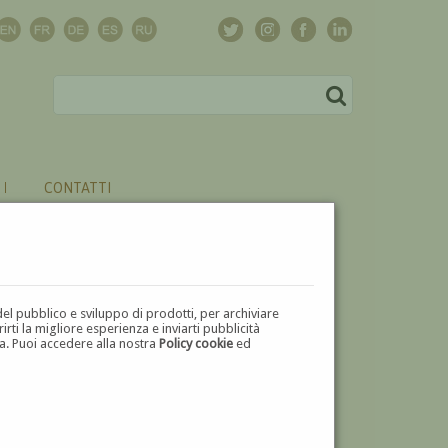
CONTATTI
del pubblico e sviluppo di prodotti, per archiviare
ti la migliore esperienza e inviarti pubblicità
zza. Puoi accedere alla nostra
Policy cookie
ed
V
W
X
Y
Z
⬅