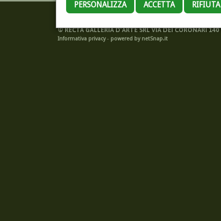
PERSONALIZZA
ACCETTA
RIFIUT
©
RECTA GALLERIA D'ARTE SRL VIA DEI CORONARI 140 -
Informativa privacy
-
powered by netSnap.it