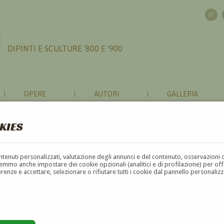
DIPINTI E SCULTURE '800 E '900
OPERE
AUTORI
GALLERIA
KIES
contenuti personalizzati, valutazione degli annunci e del contenuto, osservazioni 
mmo anche impostare dei cookie opzionali (analitici e di profilazione) per offrir
erenze e accettare, selezionare o rifiutare tutti i cookie dal pannello personali
G
H
I
J
K
L
M
N
O
P
Q
R
S
T
U