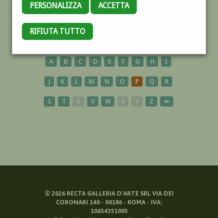
PERSONALIZZA
ACCETTA
TAORMINA
RIFIUTA TUTTO
A
B
C
D
E
F
G
H
I
J
K
L
M
N
O
P
Q
R
S
T
U
V
W
X
Y
Z
⬅
©
2026
RECTA GALLERIA D'ARTE SRL VIA DEI
CORONARI 140 - 00186 - ROMA - IVA:
10654351005