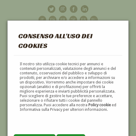
CONSENSO ALL'USO DEI
COOKIES
GALLERIA
D'ARTE
Il nostro sito utilizza cookie tecnici per annunci e
contenuti personalizzati, valutazione degli annunci e del
contenuto, osservazioni del pubblico e sviluppo di
DIPINTI E SCULTURE '800 E '900
prodotti, per archiviare e/o accedere a informazioni su
un dispositivo. Vorremmo anche impostare dei cookie
opzionali (analitici e di profilazione) per offrirti la
migliore esperienza e inviarti pubblicità personalizzata.
Puoi scegliere di gestire le tue preferenze e accettare,
selezionare o rifiutare tutti i cookie dal pannello
personalizza. Puoi accedere alla nostra
Policy cookie
ed
Informativa sulla Privacy per ulteriori informazioni.