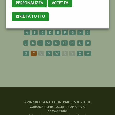
PERSONALIZZA
ACCETTA
TANGERI
RIFIUTA TUTTO
A
B
C
D
E
F
G
H
I
J
K
L
M
N
O
P
Q
R
S
T
U
V
W
X
Y
Z
⬅
©
2026
RECTA GALLERIA D'ARTE SRL VIA DEI
CORONARI 140 - 00186 - ROMA - IVA:
10654351005