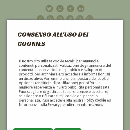
CONSENSO ALL'USO DEI
COOKIES
GALLERIA
D'ARTE
Il nostro sito utilizza cookie tecnici per annunci e
contenuti personalizzati, valutazione degli annunci e del
contenuto, osservazioni del pubblico e sviluppo di
DIPINTI E SCULTURE '800 E '900
prodotti, per archiviare e/o accedere a informazioni su
un dispositivo. Vorremmo anche impostare dei cookie
opzionali (analitici e di profilazione) per offrirti la
migliore esperienza e inviarti pubblicità personalizzata.
Puoi scegliere di gestire le tue preferenze e accettare,
selezionare o rifiutare tutti i cookie dal pannello
personalizza. Puoi accedere alla nostra
Policy cookie
ed
Informativa sulla Privacy per ulteriori informazioni.