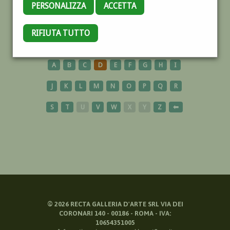
PERSONALIZZA
ACCETTA
SUORA
RIFIUTA TUTTO
A
B
C
D
E
F
G
H
I
J
K
L
M
N
O
P
Q
R
S
T
U
V
W
X
Y
Z
⬅
©
2026
RECTA GALLERIA D'ARTE SRL VIA DEI
CORONARI 140 - 00186 - ROMA - IVA:
10654351005