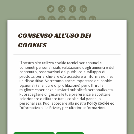
CONSENSO ALL'USO DEI
COOKIES
GALLERIA
D'ARTE
Il nostro sito utilizza cookie tecnici per annunci e
contenuti personalizzati, valutazione degli annunci e del
contenuto, osservazioni del pubblico e sviluppo di
DIPINTI E SCULTURE '800 E '900
prodotti, per archiviare e/o accedere a informazioni su
un dispositivo. Vorremmo anche impostare dei cookie
opzionali (analitici e di profilazione) per offrirti la
migliore esperienza e inviarti pubblicità personalizzata.
Puoi scegliere di gestire le tue preferenze e accettare,
selezionare o rifiutare tutti i cookie dal pannello
personalizza. Puoi accedere alla nostra
Policy cookie
ed
Informativa sulla Privacy per ulteriori informazioni.