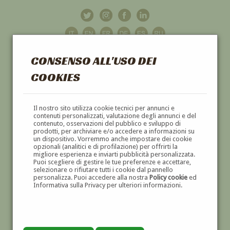
CONSENSO ALL'USO DEI
COOKIES
GALLERIA
D'ARTE
Il nostro sito utilizza cookie tecnici per annunci e
contenuti personalizzati, valutazione degli annunci e del
contenuto, osservazioni del pubblico e sviluppo di
DIPINTI E SCULTURE '800 E '900
prodotti, per archiviare e/o accedere a informazioni su
un dispositivo. Vorremmo anche impostare dei cookie
opzionali (analitici e di profilazione) per offrirti la
migliore esperienza e inviarti pubblicità personalizzata.
Puoi scegliere di gestire le tue preferenze e accettare,
selezionare o rifiutare tutti i cookie dal pannello
personalizza. Puoi accedere alla nostra
Policy cookie
ed
Informativa sulla Privacy per ulteriori informazioni.