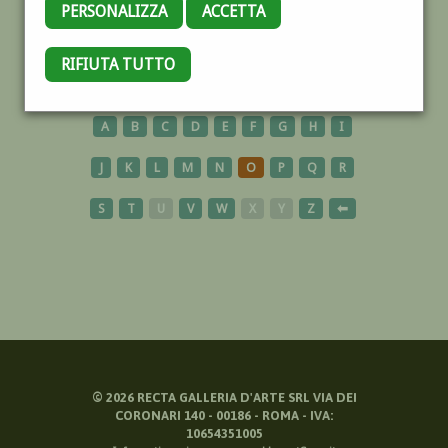
PERSONALIZZA
ACCETTA
SPORT
RIFIUTA TUTTO
A
B
C
D
E
F
G
H
I
J
K
L
M
N
O
P
Q
R
S
T
U
V
W
X
Y
Z
⬅
©
2026
RECTA GALLERIA D'ARTE SRL VIA DEI
CORONARI 140 - 00186 - ROMA - IVA:
10654351005