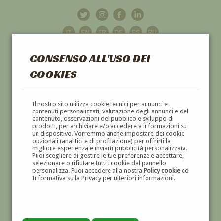
CONSENSO ALL'USO DEI
COOKIES
GALLERIA
D'ARTE
Il nostro sito utilizza cookie tecnici per annunci e
contenuti personalizzati, valutazione degli annunci e del
contenuto, osservazioni del pubblico e sviluppo di
DIPINTI E SCULTURE '800 E '900
prodotti, per archiviare e/o accedere a informazioni su
un dispositivo. Vorremmo anche impostare dei cookie
opzionali (analitici e di profilazione) per offrirti la
migliore esperienza e inviarti pubblicità personalizzata.
Puoi scegliere di gestire le tue preferenze e accettare,
selezionare o rifiutare tutti i cookie dal pannello
personalizza. Puoi accedere alla nostra
Policy cookie
ed
Informativa sulla Privacy per ulteriori informazioni.