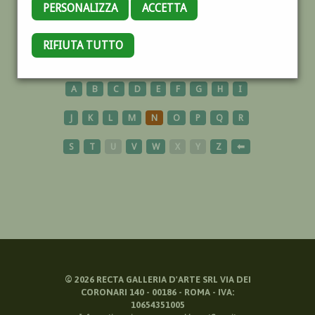
PERSONALIZZA
ACCETTA
SPIAGGIA
RIFIUTA TUTTO
A
B
C
D
E
F
G
H
I
J
K
L
M
N
O
P
Q
R
S
T
U
V
W
X
Y
Z
⬅
©
2026
RECTA GALLERIA D'ARTE SRL VIA DEI
CORONARI 140 - 00186 - ROMA - IVA:
10654351005