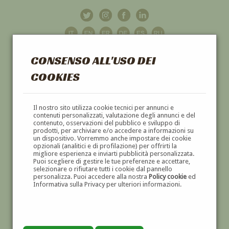
CONSENSO ALL'USO DEI
COOKIES
GALLERIA
D'ARTE
Il nostro sito utilizza cookie tecnici per annunci e
contenuti personalizzati, valutazione degli annunci e del
contenuto, osservazioni del pubblico e sviluppo di
DIPINTI E SCULTURE '800 E '900
prodotti, per archiviare e/o accedere a informazioni su
un dispositivo. Vorremmo anche impostare dei cookie
opzionali (analitici e di profilazione) per offrirti la
migliore esperienza e inviarti pubblicità personalizzata.
Puoi scegliere di gestire le tue preferenze e accettare,
selezionare o rifiutare tutti i cookie dal pannello
personalizza. Puoi accedere alla nostra
Policy cookie
ed
Informativa sulla Privacy per ulteriori informazioni.