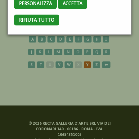
PERSONALIZZA
ACCETTA
SAVONA
RIFIUTA TUTTO
A
B
C
D
E
F
G
H
I
J
K
L
M
N
O
P
Q
R
S
T
U
V
W
X
Y
Z
⬅
©
2026
RECTA GALLERIA D'ARTE SRL VIA DEI
CORONARI 140 - 00186 - ROMA - IVA:
10654351005