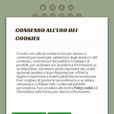
CONSENSO ALL'USO DEI
COOKIES
GALLERIA
D'ARTE
Il nostro sito utilizza cookie tecnici per annunci e
contenuti personalizzati, valutazione degli annunci e del
contenuto, osservazioni del pubblico e sviluppo di
DIPINTI E SCULTURE '800 E '900
prodotti, per archiviare e/o accedere a informazioni su
un dispositivo. Vorremmo anche impostare dei cookie
opzionali (analitici e di profilazione) per offrirti la
migliore esperienza e inviarti pubblicità personalizzata.
Puoi scegliere di gestire le tue preferenze e accettare,
selezionare o rifiutare tutti i cookie dal pannello
personalizza. Puoi accedere alla nostra
Policy cookie
ed
Informativa sulla Privacy per ulteriori informazioni.