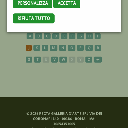
PERSONALIZZA
ACCETTA
RAGUSA
RIFIUTA TUTTO
A
B
C
D
E
F
G
H
I
J
K
L
M
N
O
P
Q
R
S
T
U
V
W
X
Y
Z
⬅
©
2026
RECTA GALLERIA D'ARTE SRL VIA DEI
CORONARI 140 - 00186 - ROMA - IVA:
10654351005