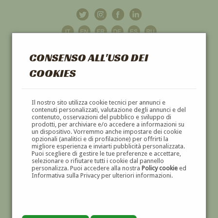
CONSENSO ALL'USO DEI
COOKIES
GALLERIA
D'ARTE
Il nostro sito utilizza cookie tecnici per annunci e
contenuti personalizzati, valutazione degli annunci e del
contenuto, osservazioni del pubblico e sviluppo di
DIPINTI E SCULTURE '800 E '900
prodotti, per archiviare e/o accedere a informazioni su
un dispositivo. Vorremmo anche impostare dei cookie
opzionali (analitici e di profilazione) per offrirti la
migliore esperienza e inviarti pubblicità personalizzata.
Puoi scegliere di gestire le tue preferenze e accettare,
selezionare o rifiutare tutti i cookie dal pannello
personalizza. Puoi accedere alla nostra
Policy cookie
ed
Informativa sulla Privacy per ulteriori informazioni.