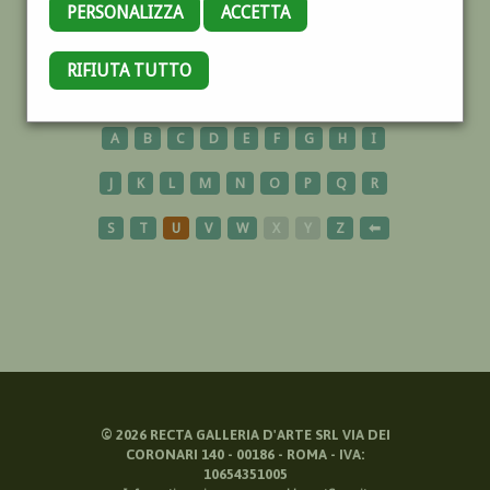
PERSONALIZZA
ACCETTA
PORTICI
RIFIUTA TUTTO
A
B
C
D
E
F
G
H
I
J
K
L
M
N
O
P
Q
R
S
T
U
V
W
X
Y
Z
⬅
©
2026
RECTA GALLERIA D'ARTE SRL VIA DEI
CORONARI 140 - 00186 - ROMA - IVA:
10654351005