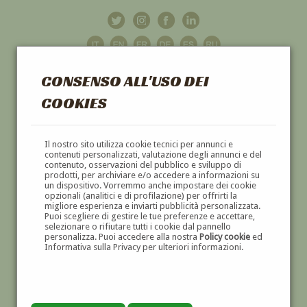
CONSENSO ALL'USO DEI
COOKIES
GALLERIA
D'ARTE
Il nostro sito utilizza cookie tecnici per annunci e
contenuti personalizzati, valutazione degli annunci e del
contenuto, osservazioni del pubblico e sviluppo di
DIPINTI E SCULTURE '800 E '900
prodotti, per archiviare e/o accedere a informazioni su
un dispositivo. Vorremmo anche impostare dei cookie
opzionali (analitici e di profilazione) per offrirti la
migliore esperienza e inviarti pubblicità personalizzata.
Puoi scegliere di gestire le tue preferenze e accettare,
selezionare o rifiutare tutti i cookie dal pannello
personalizza. Puoi accedere alla nostra
Policy cookie
ed
Informativa sulla Privacy per ulteriori informazioni.