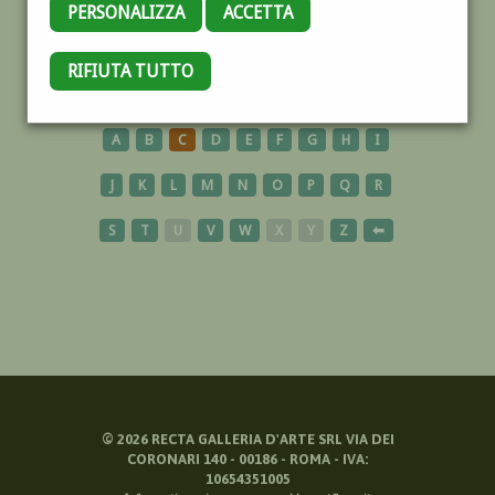
PERSONALIZZA
ACCETTA
POLLENSA
RIFIUTA TUTTO
A
B
C
D
E
F
G
H
I
J
K
L
M
N
O
P
Q
R
S
T
U
V
W
X
Y
Z
⬅
©
2026
RECTA GALLERIA D'ARTE SRL VIA DEI
CORONARI 140 - 00186 - ROMA - IVA:
10654351005