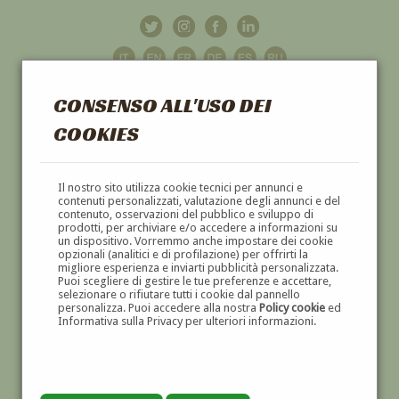
CONSENSO ALL'USO DEI
COOKIES
GALLERIA
D'ARTE
Il nostro sito utilizza cookie tecnici per annunci e
contenuti personalizzati, valutazione degli annunci e del
contenuto, osservazioni del pubblico e sviluppo di
DIPINTI E SCULTURE '800 E '900
prodotti, per archiviare e/o accedere a informazioni su
un dispositivo. Vorremmo anche impostare dei cookie
opzionali (analitici e di profilazione) per offrirti la
migliore esperienza e inviarti pubblicità personalizzata.
Puoi scegliere di gestire le tue preferenze e accettare,
selezionare o rifiutare tutti i cookie dal pannello
personalizza. Puoi accedere alla nostra
Policy cookie
ed
Informativa sulla Privacy per ulteriori informazioni.