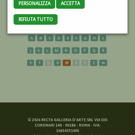
PERSONALIZZA
ACCETTA
PASTELLO
RIFIUTA TUTTO
A
B
C
D
E
F
G
H
I
J
K
L
M
N
O
P
Q
R
S
T
U
V
W
X
Y
Z
⬅
©
2026
RECTA GALLERIA D'ARTE SRL VIA DEI
CORONARI 140 - 00186 - ROMA - IVA:
10654351005