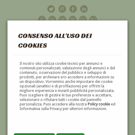
CONSENSO ALL'USO DEI
COOKIES
GALLERIA
D'ARTE
Il nostro sito utilizza cookie tecnici per annunci e
contenuti personalizzati, valutazione degli annunci e del
contenuto, osservazioni del pubblico e sviluppo di
DIPINTI E SCULTURE '800 E '900
prodotti, per archiviare e/o accedere a informazioni su
un dispositivo. Vorremmo anche impostare dei cookie
opzionali (analitici e di profilazione) per offrirti la
migliore esperienza e inviarti pubblicità personalizzata.
Puoi scegliere di gestire le tue preferenze e accettare,
selezionare o rifiutare tutti i cookie dal pannello
personalizza. Puoi accedere alla nostra
Policy cookie
ed
Informativa sulla Privacy per ulteriori informazioni.