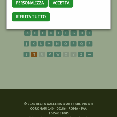
PERSONALIZZA
ACCETTA
PARIGI
RIFIUTA TUTTO
A
B
C
D
E
F
G
H
I
J
K
L
M
N
O
P
Q
R
S
T
U
V
W
X
Y
Z
⬅
©
2026
RECTA GALLERIA D'ARTE SRL VIA DEI
CORONARI 140 - 00186 - ROMA - IVA:
10654351005