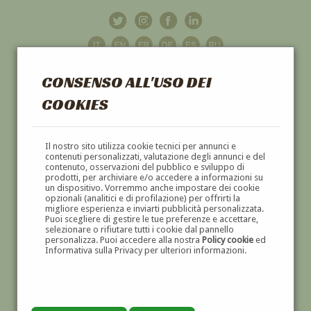
CONSENSO ALL'USO DEI
COOKIES
GALLERIA
D'ARTE
Il nostro sito utilizza cookie tecnici per annunci e
contenuti personalizzati, valutazione degli annunci e del
contenuto, osservazioni del pubblico e sviluppo di
DIPINTI E SCULTURE '800 E '900
prodotti, per archiviare e/o accedere a informazioni su
un dispositivo. Vorremmo anche impostare dei cookie
opzionali (analitici e di profilazione) per offrirti la
migliore esperienza e inviarti pubblicità personalizzata.
Puoi scegliere di gestire le tue preferenze e accettare,
selezionare o rifiutare tutti i cookie dal pannello
personalizza. Puoi accedere alla nostra
Policy cookie
ed
Informativa sulla Privacy per ulteriori informazioni.