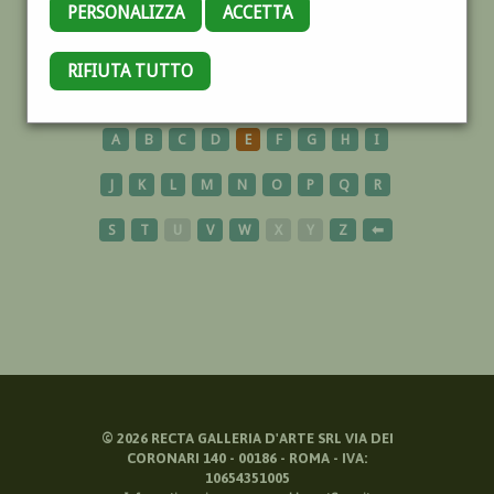
PERSONALIZZA
ACCETTA
OLANDA
RIFIUTA TUTTO
A
B
C
D
E
F
G
H
I
J
K
L
M
N
O
P
Q
R
S
T
U
V
W
X
Y
Z
⬅
©
2026
RECTA GALLERIA D'ARTE SRL VIA DEI
CORONARI 140 - 00186 - ROMA - IVA:
10654351005