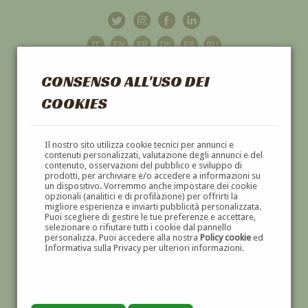
CONSENSO ALL'USO DEI
COOKIES
GALLERIA
D'ARTE
Il nostro sito utilizza cookie tecnici per annunci e
contenuti personalizzati, valutazione degli annunci e del
contenuto, osservazioni del pubblico e sviluppo di
DIPINTI E SCULTURE '800 E '900
prodotti, per archiviare e/o accedere a informazioni su
un dispositivo. Vorremmo anche impostare dei cookie
opzionali (analitici e di profilazione) per offrirti la
migliore esperienza e inviarti pubblicità personalizzata.
Puoi scegliere di gestire le tue preferenze e accettare,
selezionare o rifiutare tutti i cookie dal pannello
personalizza. Puoi accedere alla nostra
Policy cookie
ed
Informativa sulla Privacy per ulteriori informazioni.