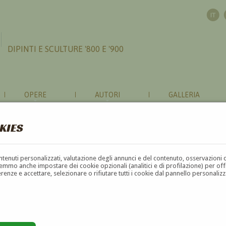
DIPINTI E SCULTURE '800 E '900
OPERE
AUTORI
GALLERIA
KIES
contenuti personalizzati, valutazione degli annunci e del contenuto, osservazioni 
mmo anche impostare dei cookie opzionali (analitici e di profilazione) per offrir
erenze e accettare, selezionare o rifiutare tutti i cookie dal pannello personali
G
H
I
J
K
L
M
N
O
P
Q
R
S
T
U