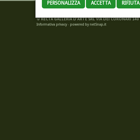
PERSONALIZZA
ACCETTA
RIFIUT
©
RECTA GALLERIA D'ARTE SRL VIA DEI CORONARI 140 -
Informativa privacy
-
powered by netSnap.it