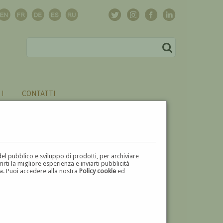
CONTATTI
del pubblico e sviluppo di prodotti, per archiviare
ti la migliore esperienza e inviarti pubblicità
zza. Puoi accedere alla nostra
Policy cookie
ed
V
W
X
Y
Z
⬅