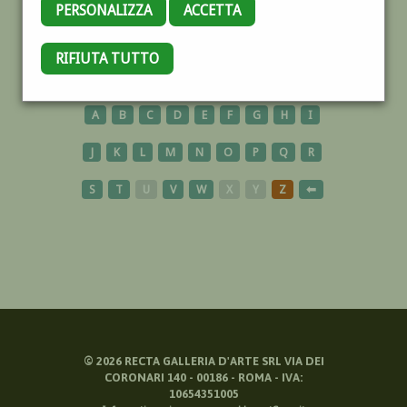
PERSONALIZZA
ACCETTA
NAVI
RIFIUTA TUTTO
A
B
C
D
E
F
G
H
I
J
K
L
M
N
O
P
Q
R
S
T
U
V
W
X
Y
Z
⬅
©
2026
RECTA GALLERIA D'ARTE SRL VIA DEI
CORONARI 140 - 00186 - ROMA - IVA:
10654351005