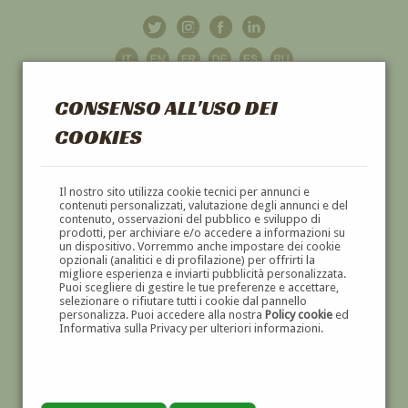
CONSENSO ALL'USO DEI
COOKIES
GALLERIA
D'ARTE
Il nostro sito utilizza cookie tecnici per annunci e
contenuti personalizzati, valutazione degli annunci e del
contenuto, osservazioni del pubblico e sviluppo di
DIPINTI E SCULTURE '800 E '900
prodotti, per archiviare e/o accedere a informazioni su
un dispositivo. Vorremmo anche impostare dei cookie
opzionali (analitici e di profilazione) per offrirti la
migliore esperienza e inviarti pubblicità personalizzata.
Puoi scegliere di gestire le tue preferenze e accettare,
selezionare o rifiutare tutti i cookie dal pannello
personalizza. Puoi accedere alla nostra
Policy cookie
ed
Informativa sulla Privacy per ulteriori informazioni.