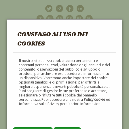
CONSENSO ALL'USO DEI
COOKIES
GALLERIA
D'ARTE
Il nostro sito utilizza cookie tecnici per annunci e
contenuti personalizzati, valutazione degli annunci e del
contenuto, osservazioni del pubblico e sviluppo di
DIPINTI E SCULTURE '800 E '900
prodotti, per archiviare e/o accedere a informazioni su
un dispositivo. Vorremmo anche impostare dei cookie
opzionali (analitici e di profilazione) per offrirti la
migliore esperienza e inviarti pubblicità personalizzata.
Puoi scegliere di gestire le tue preferenze e accettare,
selezionare o rifiutare tutti i cookie dal pannello
personalizza. Puoi accedere alla nostra
Policy cookie
ed
Informativa sulla Privacy per ulteriori informazioni.