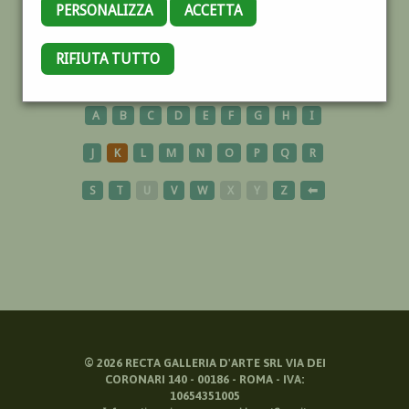
PERSONALIZZA
ACCETTA
MASONITE
RIFIUTA TUTTO
A
B
C
D
E
F
G
H
I
J
K
L
M
N
O
P
Q
R
S
T
U
V
W
X
Y
Z
⬅
©
2026
RECTA GALLERIA D'ARTE SRL VIA DEI
CORONARI 140 - 00186 - ROMA - IVA:
10654351005