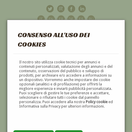
CONSENSO ALL'USO DEI
COOKIES
GALLERIA
D'ARTE
Il nostro sito utilizza cookie tecnici per annunci e
contenuti personalizzati, valutazione degli annunci e del
contenuto, osservazioni del pubblico e sviluppo di
DIPINTI E SCULTURE '800 E '900
prodotti, per archiviare e/o accedere a informazioni su
un dispositivo. Vorremmo anche impostare dei cookie
opzionali (analitici e di profilazione) per offrirti la
migliore esperienza e inviarti pubblicità personalizzata.
Puoi scegliere di gestire le tue preferenze e accettare,
selezionare o rifiutare tutti i cookie dal pannello
personalizza. Puoi accedere alla nostra
Policy cookie
ed
Informativa sulla Privacy per ulteriori informazioni.