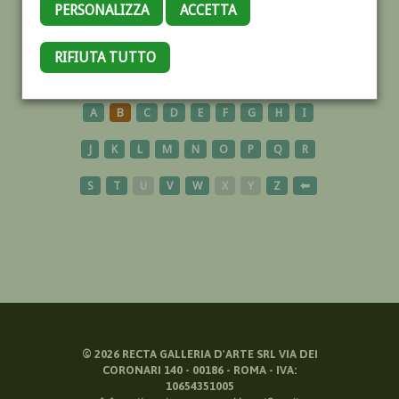
PERSONALIZZA
ACCETTA
LERICI
RIFIUTA TUTTO
A
B
C
D
E
F
G
H
I
J
K
L
M
N
O
P
Q
R
S
T
U
V
W
X
Y
Z
⬅
©
2026
RECTA GALLERIA D'ARTE SRL VIA DEI
CORONARI 140 - 00186 - ROMA - IVA:
10654351005