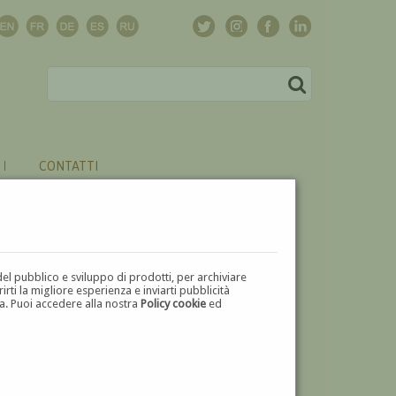
CONTATTI
del pubblico e sviluppo di prodotti, per archiviare
ti la migliore esperienza e inviarti pubblicità
zza. Puoi accedere alla nostra
Policy cookie
ed
V
W
X
Y
Z
⬅