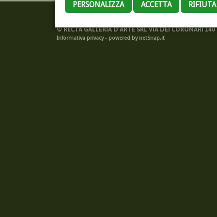
PERSONALIZZA
ACCETTA
RIFIUT
©
RECTA GALLERIA D'ARTE SRL VIA DEI CORONARI 140 -
Informativa privacy
-
powered by netSnap.it