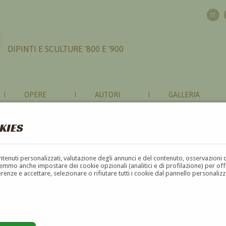
DIPINTI E SCULTURE '800 E '900
OPERE
AUTORI
GALLERIA
KIES
contenuti personalizzati, valutazione degli annunci e del contenuto, osservazioni 
mmo anche impostare dei cookie opzionali (analitici e di profilazione) per offrir
erenze e accettare, selezionare o rifiutare tutti i cookie dal pannello personali
G
H
I
J
K
L
M
N
O
P
Q
R
S
T
U