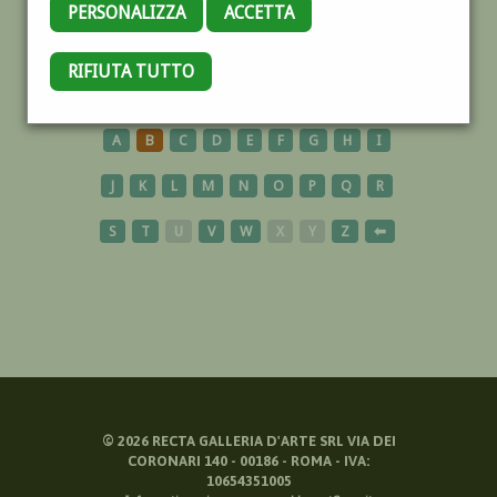
PERSONALIZZA
ACCETTA
ISCHIA
RIFIUTA TUTTO
A
B
C
D
E
F
G
H
I
J
K
L
M
N
O
P
Q
R
S
T
U
V
W
X
Y
Z
⬅
©
2026
RECTA GALLERIA D'ARTE SRL VIA DEI
CORONARI 140 - 00186 - ROMA - IVA:
10654351005