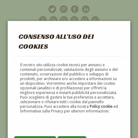
CONSENSO ALL'USO DEI
COOKIES
GALLERIA
D'ARTE
Il nostro sito utilizza cookie tecnici per annunci e
contenuti personalizzati, valutazione degli annunci e del
contenuto, osservazioni del pubblico e sviluppo di
DIPINTI E SCULTURE '800 E '900
prodotti, per archiviare e/o accedere a informazioni su
un dispositivo. Vorremmo anche impostare dei cookie
opzionali (analitici e di profilazione) per offrirti la
migliore esperienza e inviarti pubblicità personalizzata.
Puoi scegliere di gestire le tue preferenze e accettare,
selezionare o rifiutare tutti i cookie dal pannello
personalizza. Puoi accedere alla nostra
Policy cookie
ed
Informativa sulla Privacy per ulteriori informazioni.