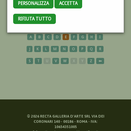
PERSONALIZZA
ACCETTA
INDIA
RIFIUTA TUTTO
A
B
C
D
E
F
G
H
I
J
K
L
M
N
O
P
Q
R
S
T
U
V
W
X
Y
Z
⬅
©
2026
RECTA GALLERIA D'ARTE SRL VIA DEI
CORONARI 140 - 00186 - ROMA - IVA:
10654351005