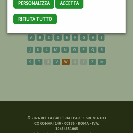
PERSONALIZZA
ACCETTA
IMPERIA
RIFIUTA TUTTO
A
B
C
D
E
F
G
H
I
J
K
L
M
N
O
P
Q
R
S
T
U
V
W
X
Y
Z
⬅
©
2026
RECTA GALLERIA D'ARTE SRL VIA DEI
CORONARI 140 - 00186 - ROMA - IVA:
10654351005