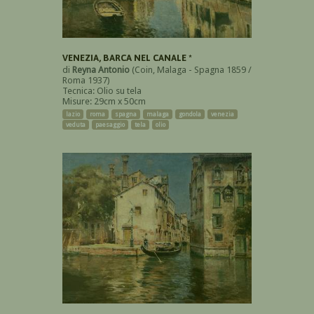
VENEZIA, BARCA NEL CANALE *
di
Reyna Antonio
(Coin, Malaga - Spagna 1859 /
Roma 1937)
Tecnica: Olio su tela
Misure: 29cm x 50cm
lazio
roma
spagna
malaga
gondola
venezia
veduta
paesaggio
tela
olio