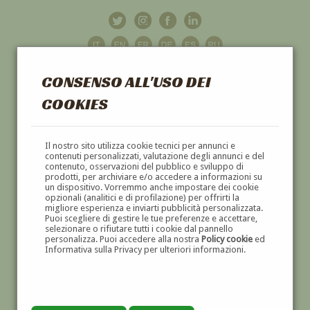
CONSENSO ALL'USO DEI
COOKIES
GALLERIA
D'ARTE
Il nostro sito utilizza cookie tecnici per annunci e
contenuti personalizzati, valutazione degli annunci e del
contenuto, osservazioni del pubblico e sviluppo di
DIPINTI E SCULTURE '800 E '900
prodotti, per archiviare e/o accedere a informazioni su
un dispositivo. Vorremmo anche impostare dei cookie
opzionali (analitici e di profilazione) per offrirti la
migliore esperienza e inviarti pubblicità personalizzata.
Puoi scegliere di gestire le tue preferenze e accettare,
selezionare o rifiutare tutti i cookie dal pannello
personalizza. Puoi accedere alla nostra
Policy cookie
ed
Informativa sulla Privacy per ulteriori informazioni.