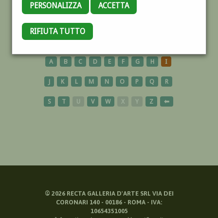
PERSONALIZZA
ACCETTA
GIAPPONE
RIFIUTA TUTTO
A
B
C
D
E
F
G
H
I
J
K
L
M
N
O
P
Q
R
S
T
U
V
W
X
Y
Z
⬅
©
2026
RECTA GALLERIA D'ARTE SRL VIA DEI
CORONARI 140 - 00186 - ROMA - IVA:
10654351005