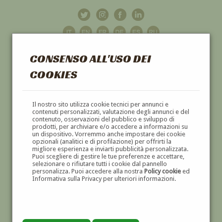
CONSENSO ALL'USO DEI
COOKIES
GALLERIA
D'ARTE
Il nostro sito utilizza cookie tecnici per annunci e
contenuti personalizzati, valutazione degli annunci e del
contenuto, osservazioni del pubblico e sviluppo di
DIPINTI E SCULTURE '800 E '900
prodotti, per archiviare e/o accedere a informazioni su
un dispositivo. Vorremmo anche impostare dei cookie
opzionali (analitici e di profilazione) per offrirti la
migliore esperienza e inviarti pubblicità personalizzata.
Puoi scegliere di gestire le tue preferenze e accettare,
selezionare o rifiutare tutti i cookie dal pannello
personalizza. Puoi accedere alla nostra
Policy cookie
ed
Informativa sulla Privacy per ulteriori informazioni.