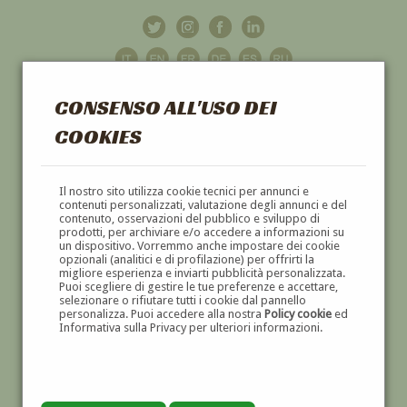
CONSENSO ALL'USO DEI
COOKIES
GALLERIA
D'ARTE
Il nostro sito utilizza cookie tecnici per annunci e
contenuti personalizzati, valutazione degli annunci e del
contenuto, osservazioni del pubblico e sviluppo di
DIPINTI E SCULTURE '800 E '900
prodotti, per archiviare e/o accedere a informazioni su
un dispositivo. Vorremmo anche impostare dei cookie
opzionali (analitici e di profilazione) per offrirti la
migliore esperienza e inviarti pubblicità personalizzata.
Puoi scegliere di gestire le tue preferenze e accettare,
selezionare o rifiutare tutti i cookie dal pannello
personalizza. Puoi accedere alla nostra
Policy cookie
ed
Informativa sulla Privacy per ulteriori informazioni.