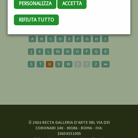
PERSONALIZZA
ACCETTA
GEISHA
RIFIUTA TUTTO
A
B
C
D
E
F
G
H
I
J
K
L
M
N
O
P
Q
R
S
T
U
V
W
X
Y
Z
⬅
©
2026
RECTA GALLERIA D'ARTE SRL VIA DEI
CORONARI 140 - 00186 - ROMA - IVA:
10654351005