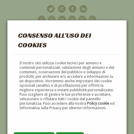
CONSENSO ALL'USO DEI
COOKIES
GALLERIA
D'ARTE
Il nostro sito utilizza cookie tecnici per annunci e
contenuti personalizzati, valutazione degli annunci e del
contenuto, osservazioni del pubblico e sviluppo di
DIPINTI E SCULTURE '800 E '900
prodotti, per archiviare e/o accedere a informazioni su
un dispositivo. Vorremmo anche impostare dei cookie
opzionali (analitici e di profilazione) per offrirti la
migliore esperienza e inviarti pubblicità personalizzata.
Puoi scegliere di gestire le tue preferenze e accettare,
selezionare o rifiutare tutti i cookie dal pannello
personalizza. Puoi accedere alla nostra
Policy cookie
ed
Informativa sulla Privacy per ulteriori informazioni.