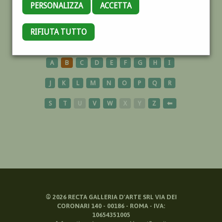
PERSONALIZZA
ACCETTA
FRATE
RIFIUTA TUTTO
A
B
C
D
E
F
G
H
I
J
K
L
M
N
O
P
Q
R
S
T
U
V
W
X
Y
Z
⬅
©
2026
RECTA GALLERIA D'ARTE SRL VIA DEI
CORONARI 140 - 00186 - ROMA - IVA:
10654351005