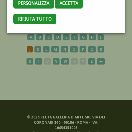
PERSONALIZZA
ACCETTA
FIGURATIVO
RIFIUTA TUTTO
A
B
C
D
E
F
G
H
I
J
K
L
M
N
O
P
Q
R
S
T
U
V
W
X
Y
Z
⬅
©
2026
RECTA GALLERIA D'ARTE SRL VIA DEI
CORONARI 140 - 00186 - ROMA - IVA:
10654351005