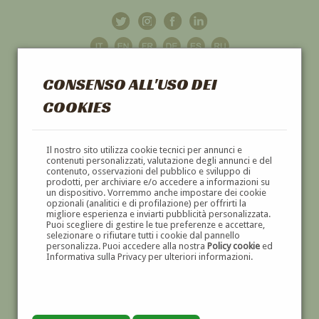
CONSENSO ALL'USO DEI
COOKIES
GALLERIA
D'ARTE
Il nostro sito utilizza cookie tecnici per annunci e
contenuti personalizzati, valutazione degli annunci e del
contenuto, osservazioni del pubblico e sviluppo di
DIPINTI E SCULTURE '800 E '900
prodotti, per archiviare e/o accedere a informazioni su
un dispositivo. Vorremmo anche impostare dei cookie
opzionali (analitici e di profilazione) per offrirti la
migliore esperienza e inviarti pubblicità personalizzata.
Puoi scegliere di gestire le tue preferenze e accettare,
selezionare o rifiutare tutti i cookie dal pannello
personalizza. Puoi accedere alla nostra
Policy cookie
ed
Informativa sulla Privacy per ulteriori informazioni.