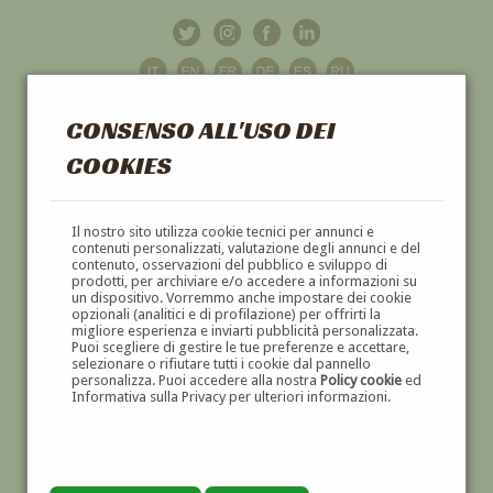
CONSENSO ALL'USO DEI
COOKIES
GALLERIA
D'ARTE
Il nostro sito utilizza cookie tecnici per annunci e
contenuti personalizzati, valutazione degli annunci e del
contenuto, osservazioni del pubblico e sviluppo di
DIPINTI E SCULTURE '800 E '900
prodotti, per archiviare e/o accedere a informazioni su
un dispositivo. Vorremmo anche impostare dei cookie
opzionali (analitici e di profilazione) per offrirti la
migliore esperienza e inviarti pubblicità personalizzata.
Puoi scegliere di gestire le tue preferenze e accettare,
selezionare o rifiutare tutti i cookie dal pannello
personalizza. Puoi accedere alla nostra
Policy cookie
ed
Informativa sulla Privacy per ulteriori informazioni.