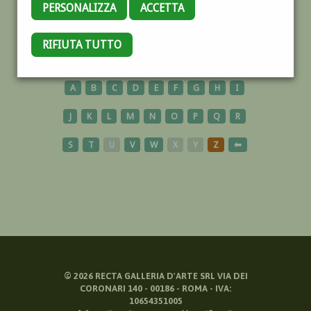
PERSONALIZZA
ACCETTA
ETNA
RIFIUTA TUTTO
A
B
C
D
E
F
G
H
I
J
K
L
M
N
O
P
Q
R
S
T
U
V
W
X
Y
Z
⬅
©
2026
RECTA GALLERIA D'ARTE SRL VIA DEI
CORONARI 140 - 00186 - ROMA - IVA:
10654351005