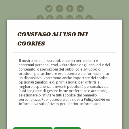
CONSENSO ALL'USO DEI
COOKIES
GALLERIA
D'ARTE
Il nostro sito utilizza cookie tecnici per annunci e
contenuti personalizzati, valutazione degli annunci e del
contenuto, osservazioni del pubblico e sviluppo di
DIPINTI E SCULTURE '800 E '900
prodotti, per archiviare e/o accedere a informazioni su
un dispositivo. Vorremmo anche impostare dei cookie
opzionali (analitici e di profilazione) per offrirti la
migliore esperienza e inviarti pubblicità personalizzata.
Puoi scegliere di gestire le tue preferenze e accettare,
selezionare o rifiutare tutti i cookie dal pannello
personalizza. Puoi accedere alla nostra
Policy cookie
ed
Informativa sulla Privacy per ulteriori informazioni.