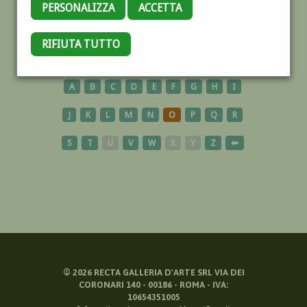
PERSONALIZZA
ACCETTA
COMISO
RIFIUTA TUTTO
A
B
C
D
E
F
G
H
I
J
K
L
M
N
O
P
Q
R
S
T
U
V
W
X
Y
Z
⬅
©
2026
RECTA GALLERIA D'ARTE SRL VIA DEI
CORONARI 140 - 00186 - ROMA - IVA:
10654351005