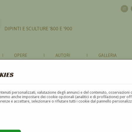
DIPINTI E SCULTURE '800 E '900
OPERE
AUTORI
GALLERIA
KIES
contenuti personalizzati, valutazione degli annunci e del contenuto, osservazioni 
mmo anche impostare dei cookie opzionali (analitici e di profilazione) per offrir
erenze e accettare, selezionare o rifiutare tutti i cookie dal pannello personali
G
H
I
J
K
L
M
N
O
P
Q
R
S
T
U