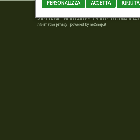
PERSONALIZZA
ACCETTA
RIFIUT
©
RECTA GALLERIA D'ARTE SRL VIA DEI CORONARI 140 -
Informativa privacy
-
powered by netSnap.it