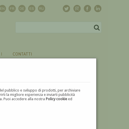
CONTATTI
del pubblico e sviluppo di prodotti, per archiviare
ti la migliore esperienza e inviarti pubblicità
zza. Puoi accedere alla nostra
Policy cookie
ed
V
W
X
Y
Z
⬅