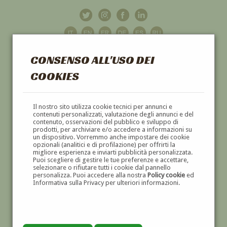
CONSENSO ALL'USO DEI
COOKIES
GALLERIA
D'ARTE
Il nostro sito utilizza cookie tecnici per annunci e
contenuti personalizzati, valutazione degli annunci e del
contenuto, osservazioni del pubblico e sviluppo di
DIPINTI E SCULTURE '800 E '900
prodotti, per archiviare e/o accedere a informazioni su
un dispositivo. Vorremmo anche impostare dei cookie
opzionali (analitici e di profilazione) per offrirti la
migliore esperienza e inviarti pubblicità personalizzata.
Puoi scegliere di gestire le tue preferenze e accettare,
selezionare o rifiutare tutti i cookie dal pannello
personalizza. Puoi accedere alla nostra
Policy cookie
ed
Informativa sulla Privacy per ulteriori informazioni.