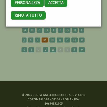
PERSONALIZZA
ACCETTA
COLLAGE
RIFIUTA TUTTO
A
B
C
D
E
F
G
H
I
J
K
L
M
N
O
P
Q
R
S
T
U
V
W
X
Y
Z
⬅
©
2026
RECTA GALLERIA D'ARTE SRL VIA DEI
CORONARI 140 - 00186 - ROMA - IVA:
10654351005