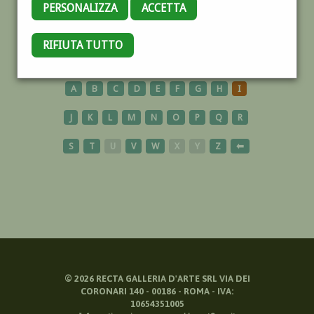
PERSONALIZZA
ACCETTA
CIVITAVECCHIA
RIFIUTA TUTTO
A
B
C
D
E
F
G
H
I
J
K
L
M
N
O
P
Q
R
S
T
U
V
W
X
Y
Z
⬅
©
2026
RECTA GALLERIA D'ARTE SRL VIA DEI
CORONARI 140 - 00186 - ROMA - IVA:
10654351005