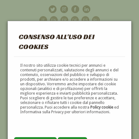
CONSENSO ALL'USO DEI
COOKIES
GALLERIA
D'ARTE
Il nostro sito utilizza cookie tecnici per annunci e
contenuti personalizzati, valutazione degli annunci e del
contenuto, osservazioni del pubblico e sviluppo di
DIPINTI E SCULTURE '800 E '900
prodotti, per archiviare e/o accedere a informazioni su
un dispositivo. Vorremmo anche impostare dei cookie
opzionali (analitici e di profilazione) per offrirti la
migliore esperienza e inviarti pubblicità personalizzata.
Puoi scegliere di gestire le tue preferenze e accettare,
selezionare o rifiutare tutti i cookie dal pannello
personalizza. Puoi accedere alla nostra
Policy cookie
ed
Informativa sulla Privacy per ulteriori informazioni.