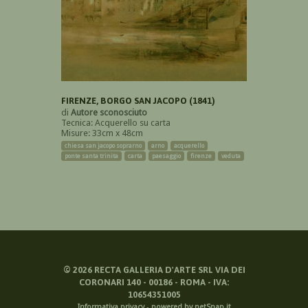
FIRENZE, BORGO SAN JACOPO (1841)
di
Autore sconosciuto
Tecnica: Acquerello su carta
Misure: 33cm x 48cm
chiesa san jacopo soprarno
arno
acquerello
ponte santa trinita
carta
paesaggio
firenze
veduta
©
2026
RECTA GALLERIA D'ARTE SRL VIA DEI
CORONARI 140 - 00186 - ROMA - IVA:
10654351005
Informativa privacy
-
powered by netSnap.it