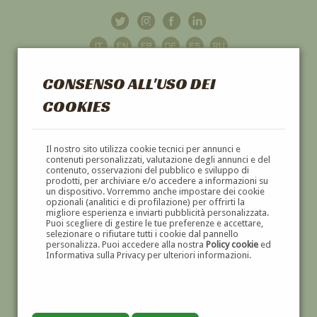
CONSENSO ALL'USO DEI
COOKIES
GALLERIA
D'ARTE
Il nostro sito utilizza cookie tecnici per annunci e
contenuti personalizzati, valutazione degli annunci e del
contenuto, osservazioni del pubblico e sviluppo di
DIPINTI E SCULTURE '800 E '900
prodotti, per archiviare e/o accedere a informazioni su
un dispositivo. Vorremmo anche impostare dei cookie
opzionali (analitici e di profilazione) per offrirti la
migliore esperienza e inviarti pubblicità personalizzata.
Puoi scegliere di gestire le tue preferenze e accettare,
selezionare o rifiutare tutti i cookie dal pannello
personalizza. Puoi accedere alla nostra
Policy cookie
ed
Informativa sulla Privacy per ulteriori informazioni.