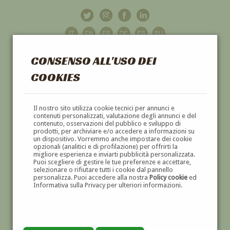
CONSENSO ALL'USO DEI
COOKIES
GALLERIA
D'ARTE
Il nostro sito utilizza cookie tecnici per annunci e
contenuti personalizzati, valutazione degli annunci e del
contenuto, osservazioni del pubblico e sviluppo di
DIPINTI E SCULTURE '800 E '900
prodotti, per archiviare e/o accedere a informazioni su
un dispositivo. Vorremmo anche impostare dei cookie
opzionali (analitici e di profilazione) per offrirti la
migliore esperienza e inviarti pubblicità personalizzata.
Puoi scegliere di gestire le tue preferenze e accettare,
selezionare o rifiutare tutti i cookie dal pannello
personalizza. Puoi accedere alla nostra
Policy cookie
ed
Informativa sulla Privacy per ulteriori informazioni.