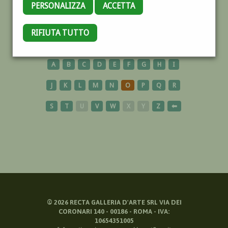
PERSONALIZZA
ACCETTA
CERAMICA
RIFIUTA TUTTO
A
B
C
D
E
F
G
H
I
J
K
L
M
N
O
P
Q
R
S
T
U
V
W
X
Y
Z
⬅
©
2026
RECTA GALLERIA D'ARTE SRL VIA DEI
CORONARI 140 - 00186 - ROMA - IVA:
10654351005