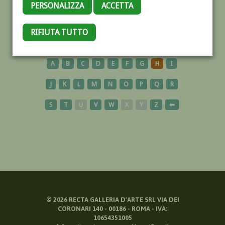
PERSONALIZZA
ACCETTA
CELIO
RIFIUTA TUTTO
A
B
C
D
E
F
G
H
I
J
K
L
M
N
O
P
Q
R
S
T
U
V
W
X
Y
Z
⬅
©
2026
RECTA GALLERIA D'ARTE SRL VIA DEI
CORONARI 140 - 00186 - ROMA - IVA:
10654351005