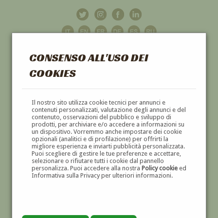
CONSENSO ALL'USO DEI
COOKIES
GALLERIA
D'ARTE
Il nostro sito utilizza cookie tecnici per annunci e
contenuti personalizzati, valutazione degli annunci e del
contenuto, osservazioni del pubblico e sviluppo di
DIPINTI E SCULTURE '800 E '900
prodotti, per archiviare e/o accedere a informazioni su
un dispositivo. Vorremmo anche impostare dei cookie
opzionali (analitici e di profilazione) per offrirti la
migliore esperienza e inviarti pubblicità personalizzata.
Puoi scegliere di gestire le tue preferenze e accettare,
selezionare o rifiutare tutti i cookie dal pannello
personalizza. Puoi accedere alla nostra
Policy cookie
ed
Informativa sulla Privacy per ulteriori informazioni.