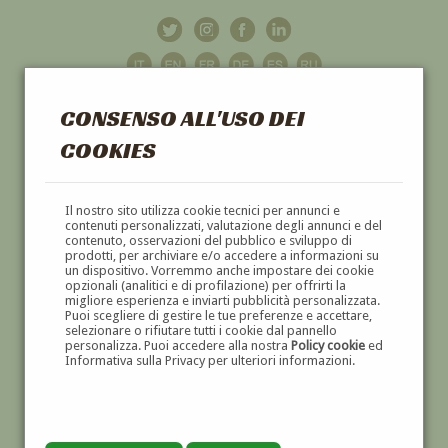
CONSENSO ALL'USO DEI
COOKIES
GALLERIA
D'ARTE
Il nostro sito utilizza cookie tecnici per annunci e
contenuti personalizzati, valutazione degli annunci e del
contenuto, osservazioni del pubblico e sviluppo di
DIPINTI E SCULTURE '800 E '900
prodotti, per archiviare e/o accedere a informazioni su
un dispositivo. Vorremmo anche impostare dei cookie
opzionali (analitici e di profilazione) per offrirti la
migliore esperienza e inviarti pubblicità personalizzata.
Puoi scegliere di gestire le tue preferenze e accettare,
selezionare o rifiutare tutti i cookie dal pannello
personalizza. Puoi accedere alla nostra
Policy cookie
ed
Informativa sulla Privacy per ulteriori informazioni.