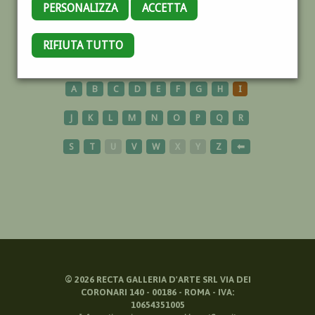
PERSONALIZZA
ACCETTA
BOSCO
RIFIUTA TUTTO
A
B
C
D
E
F
G
H
I
J
K
L
M
N
O
P
Q
R
S
T
U
V
W
X
Y
Z
⬅
©
2026
RECTA GALLERIA D'ARTE SRL VIA DEI
CORONARI 140 - 00186 - ROMA - IVA:
10654351005