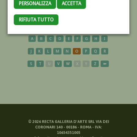
PERSONALIZZA
ACCETTA
AUTORITRATTO
RIFIUTA TUTTO
A
B
C
D
E
F
G
H
I
J
K
L
M
N
O
P
Q
R
S
T
U
V
W
X
Y
Z
⬅
©
2026
RECTA GALLERIA D'ARTE SRL VIA DEI
CORONARI 140 - 00186 - ROMA - IVA:
10654351005