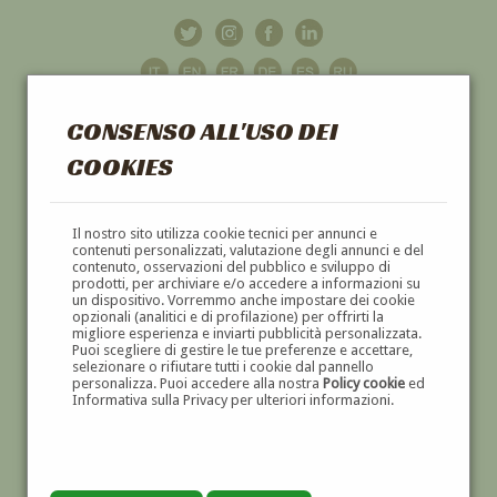
CONSENSO ALL'USO DEI
COOKIES
GALLERIA
D'ARTE
Il nostro sito utilizza cookie tecnici per annunci e
contenuti personalizzati, valutazione degli annunci e del
contenuto, osservazioni del pubblico e sviluppo di
DIPINTI E SCULTURE '800 E '900
prodotti, per archiviare e/o accedere a informazioni su
un dispositivo. Vorremmo anche impostare dei cookie
opzionali (analitici e di profilazione) per offrirti la
migliore esperienza e inviarti pubblicità personalizzata.
Puoi scegliere di gestire le tue preferenze e accettare,
selezionare o rifiutare tutti i cookie dal pannello
personalizza. Puoi accedere alla nostra
Policy cookie
ed
Informativa sulla Privacy per ulteriori informazioni.