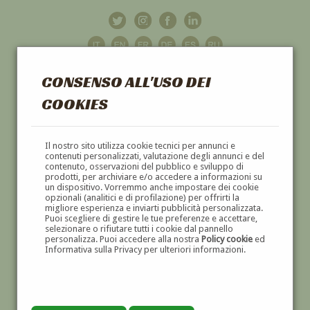
CONSENSO ALL'USO DEI
COOKIES
GALLERIA
D'ARTE
Il nostro sito utilizza cookie tecnici per annunci e
contenuti personalizzati, valutazione degli annunci e del
contenuto, osservazioni del pubblico e sviluppo di
DIPINTI E SCULTURE '800 E '900
prodotti, per archiviare e/o accedere a informazioni su
un dispositivo. Vorremmo anche impostare dei cookie
opzionali (analitici e di profilazione) per offrirti la
migliore esperienza e inviarti pubblicità personalizzata.
Puoi scegliere di gestire le tue preferenze e accettare,
selezionare o rifiutare tutti i cookie dal pannello
personalizza. Puoi accedere alla nostra
Policy cookie
ed
Informativa sulla Privacy per ulteriori informazioni.