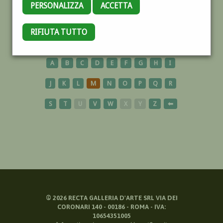
PERSONALIZZA
ACCETTA
ASSISI
RIFIUTA TUTTO
A
B
C
D
E
F
G
H
I
J
K
L
M
N
O
P
Q
R
S
T
U
V
W
X
Y
Z
⬅
©
2026
RECTA GALLERIA D'ARTE SRL VIA DEI
CORONARI 140 - 00186 - ROMA - IVA:
10654351005