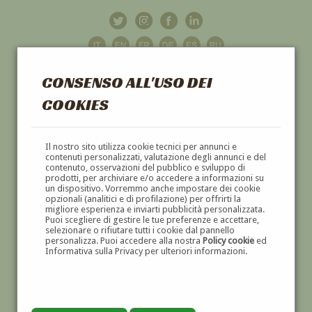
CONSENSO ALL'USO DEI
COOKIES
GALLERIA
D'ARTE
Il nostro sito utilizza cookie tecnici per annunci e
contenuti personalizzati, valutazione degli annunci e del
contenuto, osservazioni del pubblico e sviluppo di
DIPINTI E SCULTURE '800 E '900
prodotti, per archiviare e/o accedere a informazioni su
un dispositivo. Vorremmo anche impostare dei cookie
opzionali (analitici e di profilazione) per offrirti la
migliore esperienza e inviarti pubblicità personalizzata.
Puoi scegliere di gestire le tue preferenze e accettare,
selezionare o rifiutare tutti i cookie dal pannello
personalizza. Puoi accedere alla nostra
Policy cookie
ed
Informativa sulla Privacy per ulteriori informazioni.