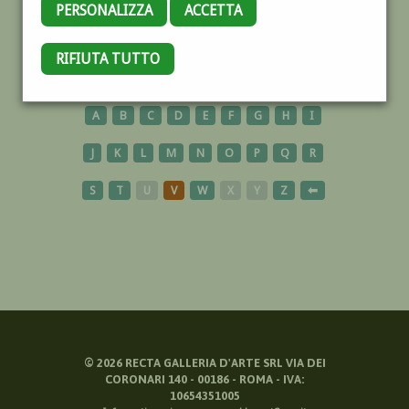
PERSONALIZZA
ACCETTA
ASHIYA
RIFIUTA TUTTO
A
B
C
D
E
F
G
H
I
J
K
L
M
N
O
P
Q
R
S
T
U
V
W
X
Y
Z
⬅
©
2026
RECTA GALLERIA D'ARTE SRL VIA DEI
CORONARI 140 - 00186 - ROMA - IVA:
10654351005