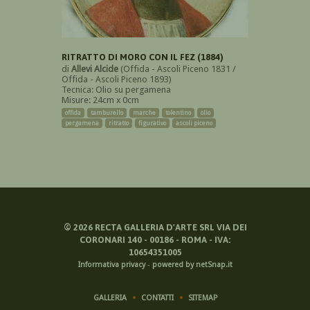
RITRATTO DI MORO CON IL FEZ (1884)
di
Allevi Alcide
(Offida - Ascoli Piceno 1831 /
Offida - Ascoli Piceno 1893)
Tecnica: Olio su pergamena
Misure: 24cm x 0cm
offida
tamburello
marche
tolentino
olio
pergamena
ritratto
figurativo
ascoli piceno
©
2026
RECTA GALLERIA D'ARTE SRL VIA DEI
CORONARI 140 - 00186 - ROMA - IVA:
10654351005
Informativa privacy
-
powered by netSnap.it
GALLERIA
CONTATTI
SITEMAP