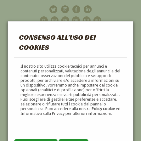
CONSENSO ALL'USO DEI
COOKIES
GALLERIA
D'ARTE
Il nostro sito utilizza cookie tecnici per annunci e
contenuti personalizzati, valutazione degli annunci e del
contenuto, osservazioni del pubblico e sviluppo di
DIPINTI E SCULTURE '800 E '900
prodotti, per archiviare e/o accedere a informazioni su
un dispositivo. Vorremmo anche impostare dei cookie
opzionali (analitici e di profilazione) per offrirti la
migliore esperienza e inviarti pubblicità personalizzata.
Puoi scegliere di gestire le tue preferenze e accettare,
selezionare o rifiutare tutti i cookie dal pannello
personalizza. Puoi accedere alla nostra
Policy cookie
ed
Informativa sulla Privacy per ulteriori informazioni.