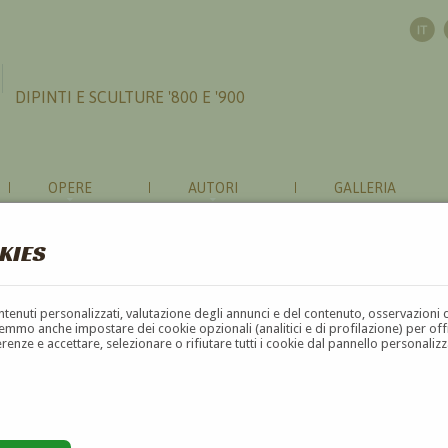
DIPINTI E SCULTURE '800 E '900
OPERE
AUTORI
GALLERIA
KIES
contenuti personalizzati, valutazione degli annunci e del contenuto, osservazioni 
mmo anche impostare dei cookie opzionali (analitici e di profilazione) per offrir
erenze e accettare, selezionare o rifiutare tutti i cookie dal pannello personali
G
H
I
J
K
L
M
N
O
P
Q
R
S
T
U