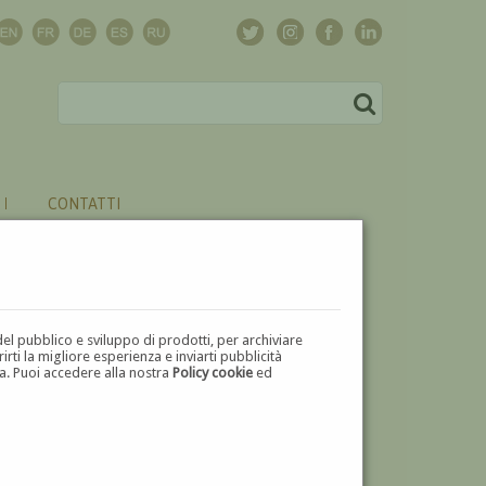
CONTATTI
del pubblico e sviluppo di prodotti, per archiviare
ti la migliore esperienza e inviarti pubblicità
zza. Puoi accedere alla nostra
Policy cookie
ed
V
W
X
Y
Z
⬅