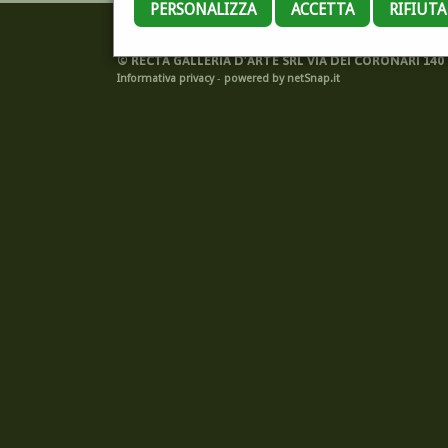
PERSONALIZZA
ACCETTA
RIFIUT
©
RECTA GALLERIA D'ARTE SRL VIA DEI CORONARI 140 -
Informativa privacy
-
powered by netSnap.it