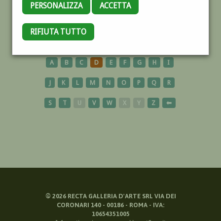
PERSONALIZZA
ACCETTA
ARCEVIA
RIFIUTA TUTTO
A
B
C
D
E
F
G
H
I
J
K
L
M
N
O
P
Q
R
S
T
U
V
W
X
Y
Z
⬅
©
2026
RECTA GALLERIA D'ARTE SRL VIA DEI
CORONARI 140 - 00186 - ROMA - IVA:
10654351005