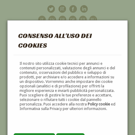
CONSENSO ALL'USO DEI
COOKIES
GALLERIA
D'ARTE
Il nostro sito utilizza cookie tecnici per annunci e
contenuti personalizzati, valutazione degli annunci e del
contenuto, osservazioni del pubblico e sviluppo di
DIPINTI E SCULTURE '800 E '900
prodotti, per archiviare e/o accedere a informazioni su
un dispositivo. Vorremmo anche impostare dei cookie
opzionali (analitici e di profilazione) per offrirti la
migliore esperienza e inviarti pubblicità personalizzata.
Puoi scegliere di gestire le tue preferenze e accettare,
selezionare o rifiutare tutti i cookie dal pannello
personalizza. Puoi accedere alla nostra
Policy cookie
ed
Informativa sulla Privacy per ulteriori informazioni.