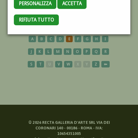
PERSONALIZZA
ACCETTA
ARAGONESE
RIFIUTA TUTTO
A
B
C
D
E
F
G
H
I
J
K
L
M
N
O
P
Q
R
S
T
U
V
W
X
Y
Z
⬅
©
2026
RECTA GALLERIA D'ARTE SRL VIA DEI
CORONARI 140 - 00186 - ROMA - IVA:
10654351005