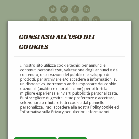
CONSENSO ALL'USO DEI
COOKIES
GALLERIA
D'ARTE
Il nostro sito utilizza cookie tecnici per annunci e
contenuti personalizzati, valutazione degli annunci e del
contenuto, osservazioni del pubblico e sviluppo di
DIPINTI E SCULTURE '800 E '900
prodotti, per archiviare e/o accedere a informazioni su
un dispositivo. Vorremmo anche impostare dei cookie
opzionali (analitici e di profilazione) per offrirti la
migliore esperienza e inviarti pubblicità personalizzata.
Puoi scegliere di gestire le tue preferenze e accettare,
selezionare o rifiutare tutti i cookie dal pannello
personalizza. Puoi accedere alla nostra
Policy cookie
ed
Informativa sulla Privacy per ulteriori informazioni.