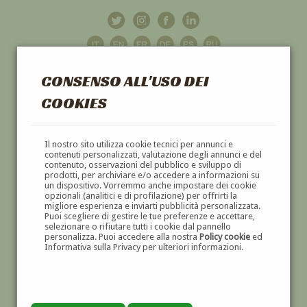
CONSENSO ALL'USO DEI
COOKIES
GALLERIA
D'ARTE
Il nostro sito utilizza cookie tecnici per annunci e
contenuti personalizzati, valutazione degli annunci e del
contenuto, osservazioni del pubblico e sviluppo di
DIPINTI E SCULTURE '800 E '900
prodotti, per archiviare e/o accedere a informazioni su
un dispositivo. Vorremmo anche impostare dei cookie
opzionali (analitici e di profilazione) per offrirti la
migliore esperienza e inviarti pubblicità personalizzata.
Puoi scegliere di gestire le tue preferenze e accettare,
selezionare o rifiutare tutti i cookie dal pannello
personalizza. Puoi accedere alla nostra
Policy cookie
ed
Informativa sulla Privacy per ulteriori informazioni.