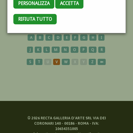
PERSONALIZZA
ACCETTA
ANTIGNANO
RIFIUTA TUTTO
A
B
C
D
E
F
G
H
I
J
K
L
M
N
O
P
Q
R
S
T
U
V
W
X
Y
Z
⬅
©
2026
RECTA GALLERIA D'ARTE SRL VIA DEI
CORONARI 140 - 00186 - ROMA - IVA:
10654351005