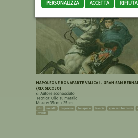
PERSONALIZZA
ACCETTA
RIFIUT
NAPOLEONE BONAPARTE VALICA IL GRAN SAN BERNA
(XIX SECOLO)
di
Autore sconosciuto
Tecnica: Olio su metallo
Misure: 35cm x 25cm
olio
metallo
napoleone
bonaparte
francia
gran san bernardo
cavallo