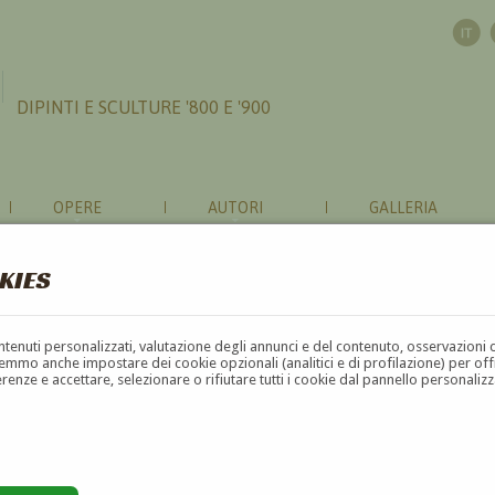
DIPINTI E SCULTURE '800 E '900
OPERE
AUTORI
GALLERIA
KIES
contenuti personalizzati, valutazione degli annunci e del contenuto, osservazioni 
mmo anche impostare dei cookie opzionali (analitici e di profilazione) per offrir
erenze e accettare, selezionare o rifiutare tutti i cookie dal pannello personali
F
G
H
I
J
K
L
M
N
O
P
Q
R
S
T