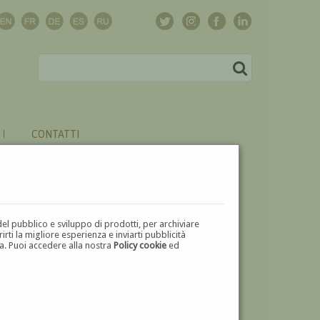
CONTATTI
del pubblico e sviluppo di prodotti, per archiviare
ti la migliore esperienza e inviarti pubblicità
zza. Puoi accedere alla nostra
Policy cookie
ed
U
V
W
X
Y
Z