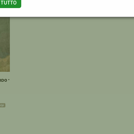
A TUTTO
RDO *
alpi