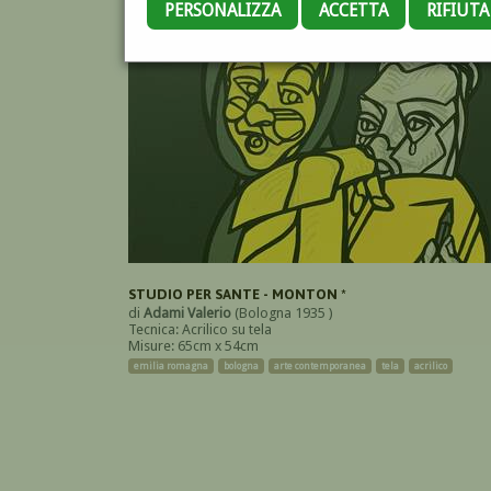
PERSONALIZZA
ACCETTA
RIFIUT
STUDIO PER SANTE - MONTON *
di
Adami Valerio
(Bologna 1935 )
Tecnica: Acrilico su tela
Misure: 65cm x 54cm
emilia romagna
bologna
arte contemporanea
tela
acrilico