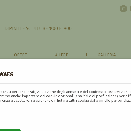
DIPINTI E SCULTURE '800 E '900
OPERE
AUTORI
GALLERIA
KIES
contenuti personalizzati, valutazione degli annunci e del contenuto, osservazioni 
mmo anche impostare dei cookie opzionali (analitici e di profilazione) per offrir
erenze e accettare, selezionare o rifiutare tutti i cookie dal pannello personali
F
G
H
I
J
K
L
M
N
O
P
Q
R
S
T