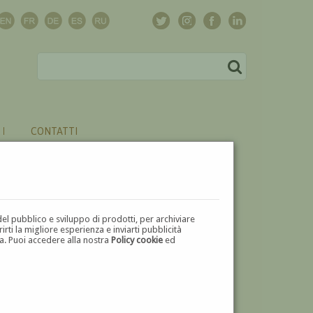
CONTATTI
del pubblico e sviluppo di prodotti, per archiviare
ti la migliore esperienza e inviarti pubblicità
zza. Puoi accedere alla nostra
Policy cookie
ed
U
V
W
X
Y
Z