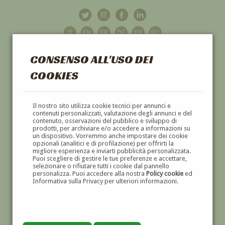
CONSENSO ALL'USO DEI
COOKIES
GALLERIA
D'ARTE
Il nostro sito utilizza cookie tecnici per annunci e
contenuti personalizzati, valutazione degli annunci e del
contenuto, osservazioni del pubblico e sviluppo di
DIPINTI E SCULTURE '800 E '900
prodotti, per archiviare e/o accedere a informazioni su
un dispositivo. Vorremmo anche impostare dei cookie
opzionali (analitici e di profilazione) per offrirti la
migliore esperienza e inviarti pubblicità personalizzata.
Puoi scegliere di gestire le tue preferenze e accettare,
selezionare o rifiutare tutti i cookie dal pannello
personalizza. Puoi accedere alla nostra
Policy cookie
ed
Informativa sulla Privacy per ulteriori informazioni.