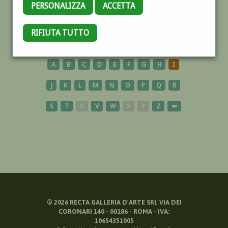
PERSONALIZZA
ACCETTA
ACCIAIO
RIFIUTA TUTTO
A
B
C
D
E
F
G
H
I
J
K
L
M
N
O
P
Q
R
S
T
U
V
W
X
Y
Z
⬅
©
2026
RECTA GALLERIA D'ARTE SRL VIA DEI
CORONARI 140 - 00186 - ROMA - IVA:
10654351005